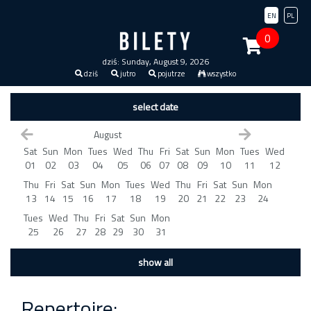
EN
PL
0
dziś: Sunday, August 9, 2026
dziś
jutro
pojutrze
wszystko
select date
August
Sat
Sun
Mon
Tues
Wed
Thu
Fri
Sat
Sun
Mon
Tues
Wed
01
02
03
04
05
06
07
08
09
10
11
12
Thu
Fri
Sat
Sun
Mon
Tues
Wed
Thu
Fri
Sat
Sun
Mon
13
14
15
16
17
18
19
20
21
22
23
24
Tues
Wed
Thu
Fri
Sat
Sun
Mon
25
26
27
28
29
30
31
show all
Repertoire: