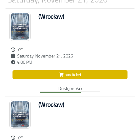
(Wrocław)
0''
Saturday, November 21, 2026
4:00 PM
buy ticket
Dostępność:
(Wrocław)
0''