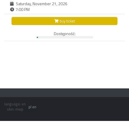
Saturday, November 21, 2026
7:00 PM
buy ticket
Dostępność:
language: en
pl
en
skin: mwp