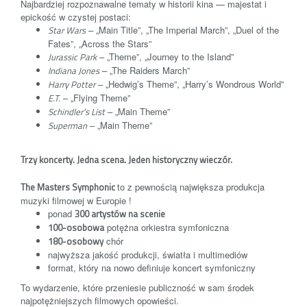
Najbardziej rozpoznawalne tematy w historii kina — majestat i
epickość w czystej postaci:
Star Wars
– „Main Title”, „The Imperial March”, „Duel of the
Fates”, „Across the Stars”
Jurassic Park
– „Theme”, „Journey to the Island”
Indiana Jones
– „The Raiders March”
Harry Potter
– „Hedwig’s Theme”, „Harry’s Wondrous World”
E.T.
– „Flying Theme”
Schindler’s List
– „Main Theme”
Superman
– „Main Theme”
Trzy koncerty. Jedna scena. Jeden historyczny wieczór.
The Masters Symphonic
to z pewnością największa produkcja
muzyki filmowej w Europie !
ponad
300 artystów na scenie
100-osobowa
potężna orkiestra symfoniczna
180-osobowy
chór
najwyższa jakość produkcji, światła i multimediów
format, który na nowo definiuje koncert symfoniczny
To wydarzenie, które przeniesie publiczność w sam środek
najpotężniejszych filmowych opowieści.