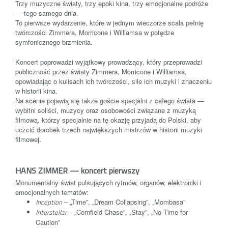
Trzy muzyczne światy, trzy epoki kina, trzy emocjonalne podróże
— tego samego dnia.
To pierwsze wydarzenie, które w jednym wieczorze scala pełnię
twórczości Zimmera, Morricone i Williamsa w potędze
symfonicznego brzmienia.
Koncert poprowadzi wyjątkowy prowadzący, który przeprowadzi
publiczność przez światy Zimmera, Morricone i Williamsa,
opowiadając o kulisach ich twórczości, sile ich muzyki i znaczeniu
w historii kina.
Na scenie pojawią się także goście specjalni z całego świata —
wybitni soliści, muzycy oraz osobowości związane z muzyką
filmową, którzy specjalnie na tę okazję przyjadą do Polski, aby
uczcić dorobek trzech największych mistrzów w historii muzyki
filmowej.
HANS ZIMMER — koncert pierwszy
Monumentalny świat pulsujących rytmów, organów, elektroniki i
emocjonalnych tematów:
Inception
– „Time”, „Dream Collapsing”, „Mombasa”
Interstellar
– „Cornfield Chase”, „Stay”, „No Time for
Caution”