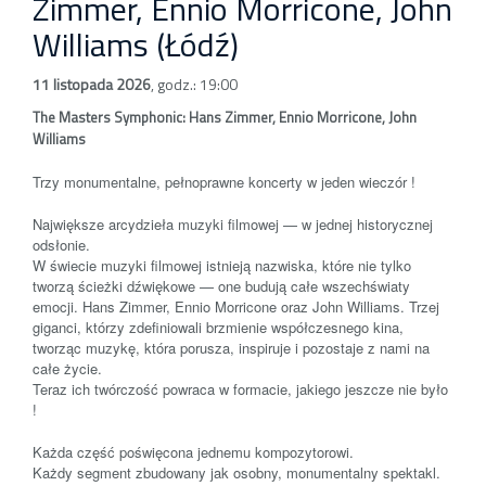
Zimmer, Ennio Morricone, John
Williams (Łódź)
11 listopada 2026
,
godz.: 19:00
The Masters Symphonic: Hans Zimmer, Ennio Morricone, John
Williams
Trzy monumentalne, pełnoprawne koncerty w jeden wieczór !
Największe arcydzieła muzyki filmowej — w jednej historycznej
odsłonie.
W świecie muzyki filmowej istnieją nazwiska, które nie tylko
tworzą ścieżki dźwiękowe — one budują całe wszechświaty
emocji. Hans Zimmer, Ennio Morricone oraz John Williams. Trzej
giganci, którzy zdefiniowali brzmienie współczesnego kina,
tworząc muzykę, która porusza, inspiruje i pozostaje z nami na
całe życie.
Teraz ich twórczość powraca w formacie, jakiego jeszcze nie było
!
Każda część poświęcona jednemu kompozytorowi.
Każdy segment zbudowany jak osobny, monumentalny spektakl.