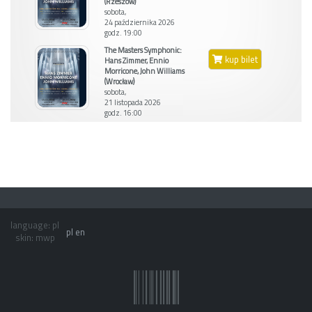
(Rzeszów)
sobota,
24 października 2026
godz. 19:00
The Masters Symphonic:
kup bilet
Hans Zimmer, Ennio
Morricone, John Williams
(Wrocław)
sobota,
21 listopada 2026
godz. 16:00
language: pl
pl
en
skin: mwp