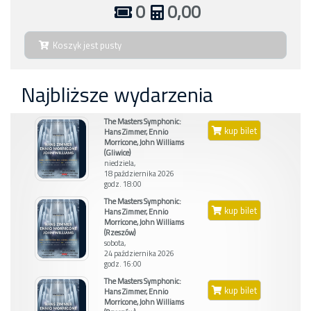
0
0,00
Koszyk jest pusty
Najbliższe wydarzenia
The Masters Symphonic:
kup bilet
Hans Zimmer, Ennio
Morricone, John Williams
(Gliwice)
niedziela,
18 października 2026
godz. 18:00
The Masters Symphonic:
kup bilet
Hans Zimmer, Ennio
Morricone, John Williams
(Rzeszów)
sobota,
24 października 2026
godz. 16:00
The Masters Symphonic:
kup bilet
Hans Zimmer, Ennio
Morricone, John Williams