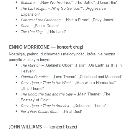
Gladiator
– „Now We Are Free”, „The Battle”, „Honor Him”
The Dark Knight
– „Why So Serious?”, „Aggressive
Expansion”
Pirates of the Caribbean
– „He’s a Pirate”, „Davy Jones”
Dune
– „Paul’s Dream”
The Lion King
– „This Land”
ENNIO MORRICONE — koncert drugi
Nostalgia, piękno, duchowość i melodyjność, której nie można
pomylić z niczym innym:
The Mission
– „Gabriel’s Oboe”, „Falls”, „On Earth as It Is in
Heaven”
Cinema Paradiso
– „Love Theme”, „Childhood and Manhood”
Once Upon a Time in the West
– „Man with a Harmonica”,
„Jill’s Theme”
The Good, the Bad and the Ugly
– „Main Theme”, „The
Ecstasy of Gold”
Once Upon a Time in America
– „Deborah’s Theme”
For a Few Dollars More
– „Final Duel”
JOHN WILLIAMS — koncert trzeci