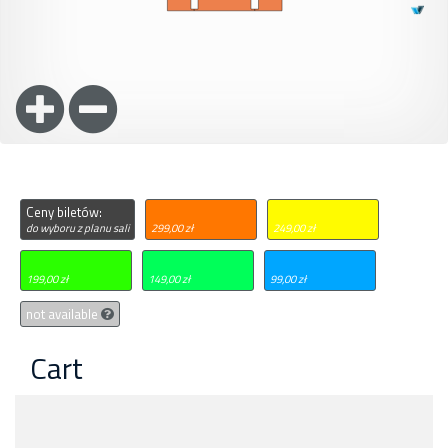
Ceny biletów:
do wyboru z planu sali
299,00 zł
249,00 zł
199,00 zł
149,00 zł
99,00 zł
not available
Cart