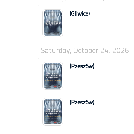
(Gliwice)
Saturday, October 24, 2026
(Rzeszów)
(Rzeszów)