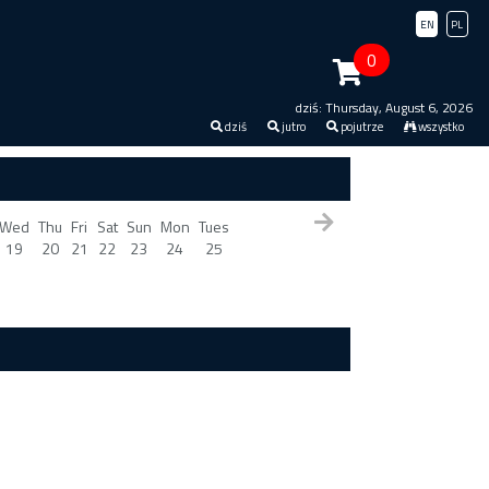
EN
PL
0
dziś: Thursday, August 6, 2026
dziś
jutro
pojutrze
wszystko
Wed
Thu
Fri
Sat
Sun
Mon
Tues
19
20
21
22
23
24
25