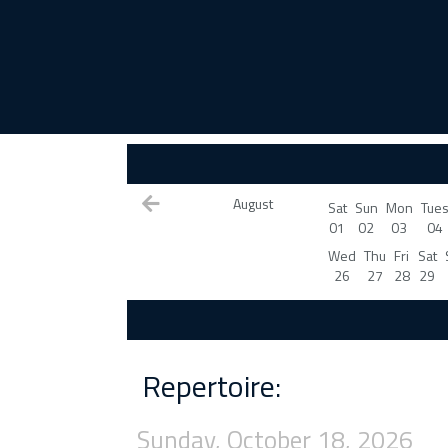
August
Sat
Sun
Mon
Tue
01
02
03
04
Wed
Thu
Fri
Sat
26
27
28
29
Repertoire:
Sunday, October 18, 2026