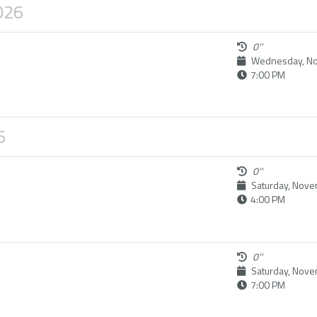
026
0''
Wednesday, No
7:00 PM
6
0''
Saturday, Nove
4:00 PM
0''
Saturday, Nove
7:00 PM